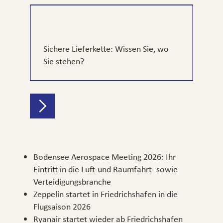
wo
B²MM – Betriebliches und
Dieh
Behördliches Mobilitätsmanagement
Koop
Slide 3 of 11.
Bodensee Aerospace Meeting 2026: Ihr
Eintritt in die Luft-und Raumfahrt- sowie
Verteidigungsbranche
Zeppelin startet in Friedrichshafen in die
Flugsaison 2026
Ryanair startet wieder ab Friedrichshafen