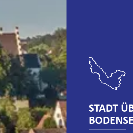
STADT Ü
BODENS