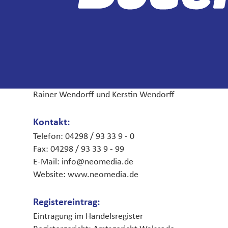
neomediaVerlag GmbH
Goebelstraße 61/63
28865 Lilienthal
Vertreten durch die
Geschäftsführer:
Rainer Wendorff und Kerstin Wendorff
Kontakt:
Telefon: 04298 / 93 33 9 - 0
Fax: 04298 / 93 33 9 - 99
E-Mail: info@neomedia.de
Website: www.neomedia.de
Registereintrag:
Eintragung im Handelsregister