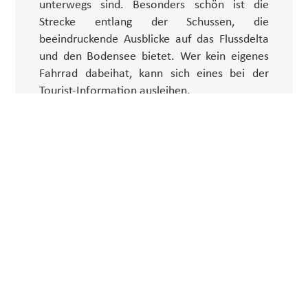
unterwegs sind. Besonders schön ist die
Strecke entlang der Schussen, die
beeindruckende Ausblicke auf das Flussdelta
und den Bodensee bietet. Wer kein eigenes
Fahrrad dabeihat, kann sich eines bei der
Tourist-Information ausleihen.
Schussen-Piraten – Spielplatz
trifft Kunst
Die Schussen-Piraten sind ein echtes
Abenteuer für kleine und große
Entdeckerinnen und Entdecker! Der Künstler
Mirko Siakkou-Flodin hat hier aus Metall und