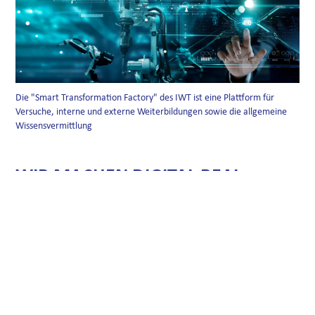
Die "Smart Transformation Factory" des IWT ist eine Plattform für
Versuche, interne und externe Weiterbildungen sowie die allgemeine
Wissensvermittlung
WIR MACHEN DIGITAL REAL
Für die Digitalisierung ist das IWT ein kompetenter
Partner. Im Kompetenzfeld "Produktion und
Produktentwicklung" entstehen transformative Ansätze
für Forschungs- und Industriepartner. Den Kern bildet
dabei unsere Lernfabrik im Industrie-4.0-Standard. Im
Bereich "Digitalisierung der Mobilität" initiieren und
begleiten wir praxisnahe Forschungsprojekte zu den